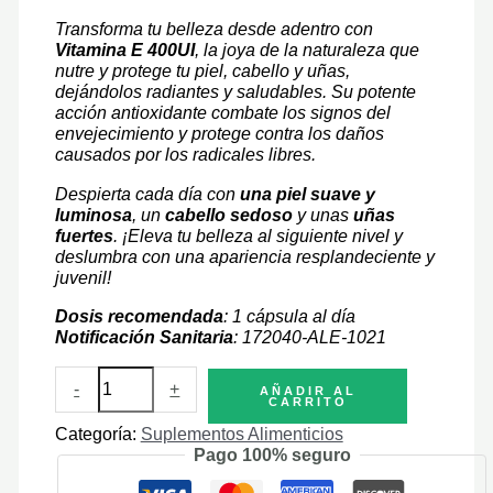
Transforma tu belleza desde adentro con
Vitamina E 400UI
, la joya de la naturaleza que
nutre y protege tu piel, cabello y uñas,
dejándolos radiantes y saludables. Su potente
acción antioxidante combate los signos del
envejecimiento y protege contra los daños
causados por los radicales libres.
Despierta cada día con
una piel suave y
luminosa
, un
cabello sedoso
y unas
uñas
fuertes
. ¡Eleva tu belleza al siguiente nivel y
deslumbra con una apariencia resplandeciente y
juvenil!
Dosis recomendada
: 1 cápsula al día
Notificación Sanitaria
: 172040-ALE-1021
Vitamina
-
+
AÑADIR AL
E
CARRITO
400
Categoría:
Suplementos Alimenticios
cantidad
Pago 100% seguro