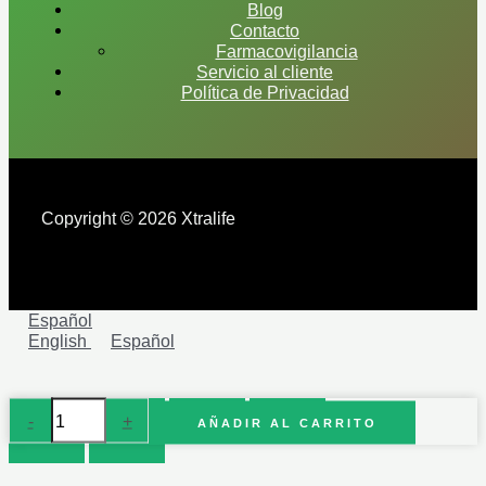
Blog
Contacto
Farmacovigilancia
Servicio al cliente
Política de Privacidad
Copyright © 2026 Xtralife
Español
English
Español
Vitamina
-
+
AÑADIR AL CARRITO
E
400
cantidad