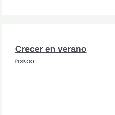
Sueño,
¿la
fórmula
perfecta?
Crecer en verano
Productos