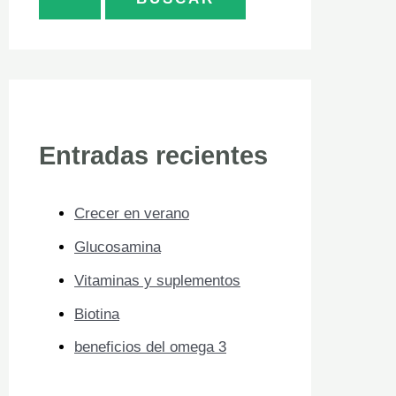
s
c
a
r
p
Entradas recientes
o
r
Crecer en verano
:
Glucosamina
Vitaminas y suplementos
Biotina
beneficios del omega 3