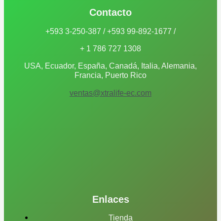
s
Contacto
+593 3-250-387 / +593 99-892-1677 /
+ 1 786 727 1308
USA, Ecuador, España, Canadá, Italia, Alemania,
Francia, Puerto Rico
ventas@xtralife-ec.com
Enlaces
Tienda