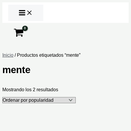
Ir
al
contenido
Buscar
Inicio
/ Productos etiquetados “mente”
mente
Ordenado
Mostrando los 2 resultados
por
popularidad