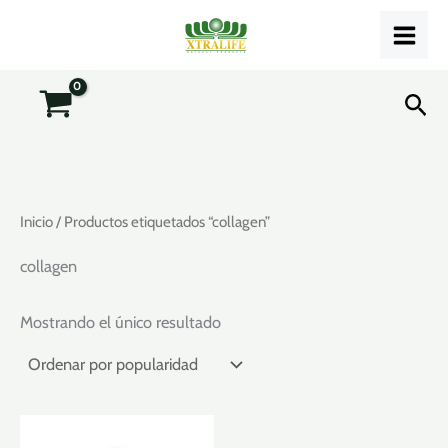
Ir
al
contenido
Bus
Inicio
/ Productos etiquetados “collagen”
collagen
Mostrando el único resultado