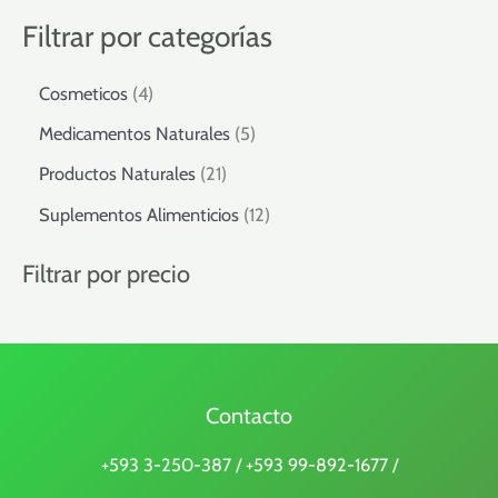
Filtrar por categorías
4
Cosmeticos
4
p
5
Medicamentos Naturales
5
r
p
o
2
Productos Naturales
21
r
d
1
o
1
Suplementos Alimenticios
12
u
p
d
2
c
r
u
p
Filtrar por precio
t
o
c
r
o
d
t
o
s
u
o
d
c
s
u
t
c
o
Contacto
t
s
o
+593 3-250-387 / +593 99-892-1677 /
s