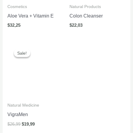
Cosmetics
Natural Products
Aloe Vera + Vitamin E
Colon Cleanser
$
32,25
$
22,03
Sale!
Sale!
Natural Medicine
VigraMen
Original
Current
$
26,99
$
19,99
price
price