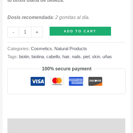
Dosis recomendada
: 2 gomitas al día.
Biotina
-
+
ADD TO CART
Gomitas
quantity
Categories:
Cosmetics
,
Natural Products
Tags:
biotin
,
biotina
,
cabello
,
hair
,
nails
,
piel
,
skin
,
uñas
100% secure payment
Description