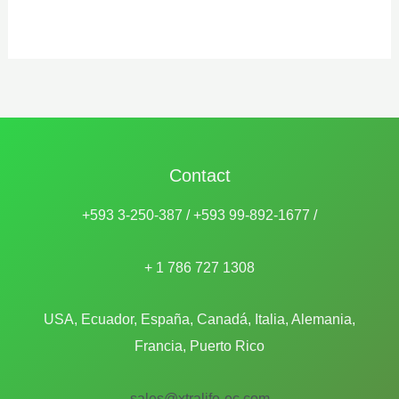
was:
is:
$26,99.
$19,99.
Contact
+593 3-250-387 / +593 99-892-1677 /
+ 1 786 727 1308
USA, Ecuador, España, Canadá, Italia, Alemania,
Francia, Puerto Rico
sales@xtralife-ec.com