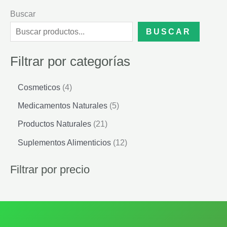
Buscar
BUSCAR
Filtrar por categorías
4
Cosmeticos
4
p
5
Medicamentos Naturales
5
r
p
o
2
Productos Naturales
21
r
d
1
o
1
Suplementos Alimenticios
12
u
p
d
2
c
r
u
p
Filtrar por precio
t
o
c
r
o
d
t
o
s
u
o
d
c
s
u
t
c