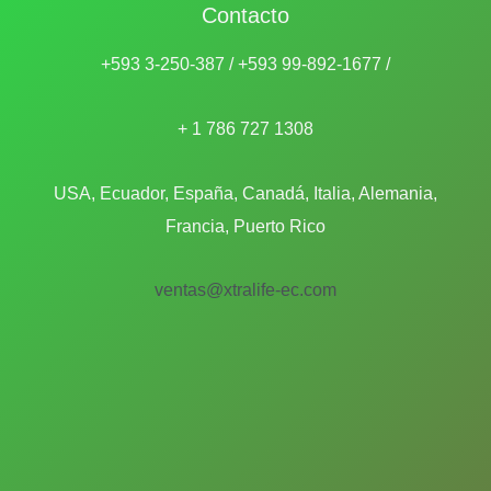
o
Contacto
t
s
o
+593 3-250-387 / +593 99-892-1677 /
s
+ 1 786 727 1308
USA, Ecuador, España, Canadá, Italia, Alemania,
Francia, Puerto Rico
ventas@xtralife-ec.com