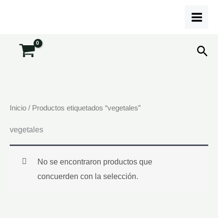
Ir
al
contenido
Bus
Inicio
/ Productos etiquetados “vegetales”
vegetales
No se encontraron productos que
concuerden con la selección.