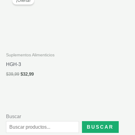
¡Oferta!
Suplementos Alimenticios
HGH-3
El
El
$
39,99
$
32,99
precio
precio
original
actual
era:
es:
$39,99.
$32,99.
Buscar
BUSCAR