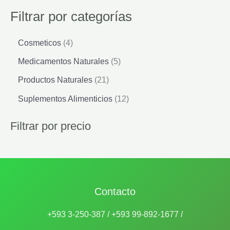
Filtrar por categorías
4
Cosmeticos
4
p
5
Medicamentos Naturales
5
r
p
o
2
Productos Naturales
21
r
d
1
o
1
Suplementos Alimenticios
12
u
p
d
2
c
r
u
p
Filtrar por precio
t
o
c
r
o
d
t
o
s
u
o
d
c
s
u
t
c
o
Contacto
t
s
o
+593 3-250-387 / +593 99-892-1677 /
s