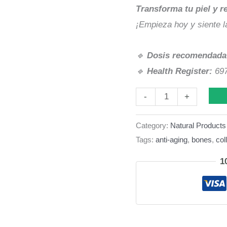
Transforma tu piel y r
¡Empieza hoy y siente la
🔹
Dosis recomendada
🔹
Health Register:
697
Collagen
-
+
Plus
Category:
Natural Products
Vitamin
Tags:
anti-aging
,
bones
,
col
C
quantity
1