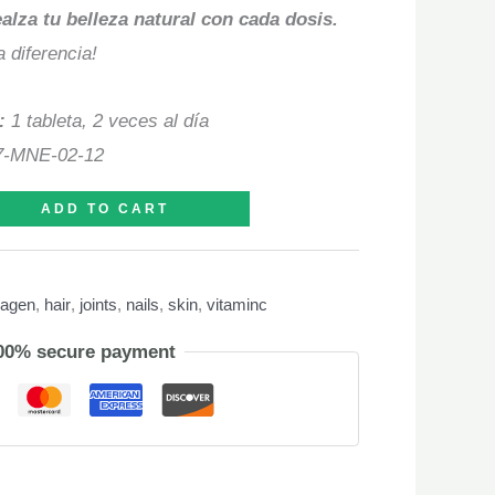
ealza tu belleza natural con cada dosis.
 diferencia!
:
1 tableta, 2 veces al día
-MNE-02-12
ADD TO CART
lagen
,
hair
,
joints
,
nails
,
skin
,
vitaminc
00% secure payment