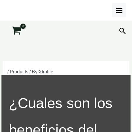
Skip
to
content
Sea
/
Products
/ By
Xtralife
¿Cuales son los
beneficios del